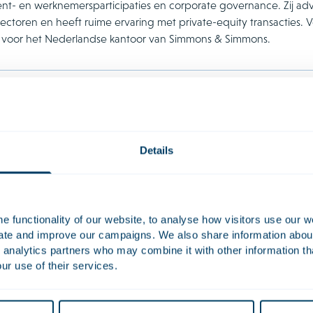
- en werknemersparticipaties en corporate governance. Zij advise
sectoren en heeft ruime ervaring met private-equity transacties. 
 voor het Nederlandse kantoor van Simmons & Simmons.
Werk
viseerde Orkla Foods bij de verwerving van een belang van 40%
atische sauzen, waarmee een strategische investering werd gedaan
Details
uzensegment.
ised Platinum Equity on the sale of Landal GreenParks, operator 
ised the New York based private equity firm Crestview Partners o
 functionality of our website, to analyse how visitors use our w
uate and improve our campaigns. We also share information about 
ties
 analytics partners who may combine it with other information th
ur use of their services.
cties