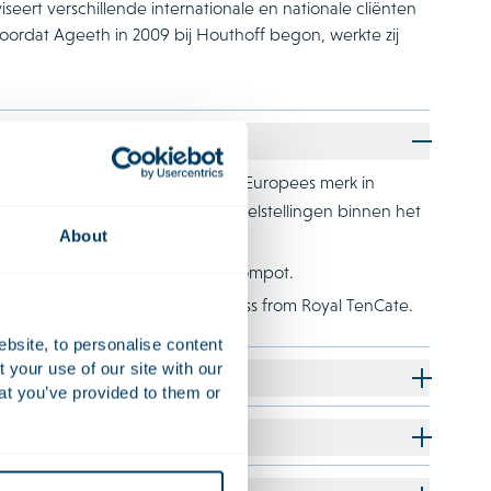
ert verschillende internationale en nationale cliënten
Voordat Ageeth in 2009 bij Houthoff begon, werkte zij
 in Go-Tan, een toonaangevend Europees merk in
 die aansluit bij Orkla’s groeidoelstellingen binnen het
About
of holiday parks in Europe, to Roompot.
n the acquisition of TenCate Grass from Royal TenCate.
ebsite, to personalise content
your use of our site with our
at you’ve provided to them or