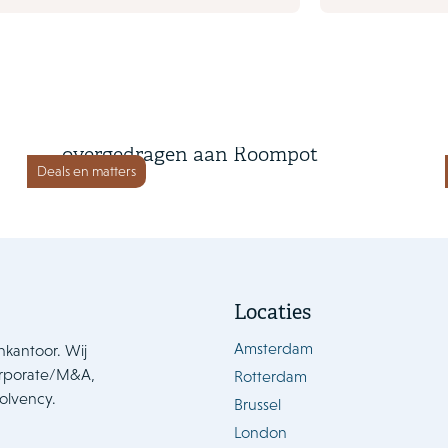
24 april 2023
Landal GreenParks
overgedragen aan Roompot
Deals en matters
Locaties
Amsterdam
nkantoor. Wij
orporate/M&A,
Rotterdam
solvency.
Brussel
London