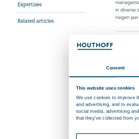
management
Expertises
in diverse 
negen jaar
Related articles
Recent 
Ad
Azi
sa
Consent
Adv
Adv
This website uses cookies
We use cookies to improve the
and advertising, and to eval
Kwalifica
social media, advertising and
that they’ve collected from yo
Nevenfun