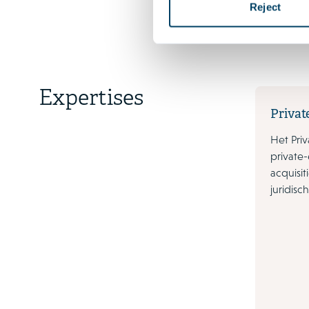
Talen
Reject
Expertises
Privat
Het Pri
private-
acquisit
juridis