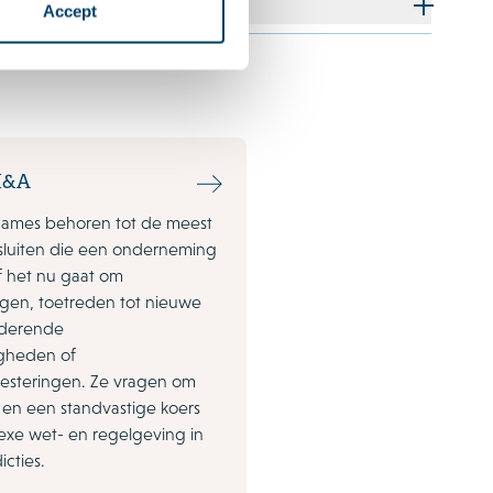
Accept
M&A
names behoren tot de meest
sluiten die een onderneming
 het nu gaat om
ngen, toetreden tot nieuwe
nderende
gheden of
vesteringen. Ze vragen om
ht en een standvastige koers
xe wet- en regelgeving in
icties.