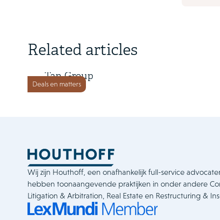
15 juni 2026
Related articles
Orkla Foods investeert in Go-
Tan Group
Deals en matters
Wij zijn Houthoff, een onafhankelijk full-service advocate
hebben toonaangevende praktijken in onder andere C
Litigation & Arbitration, Real Estate en Restructuring & In