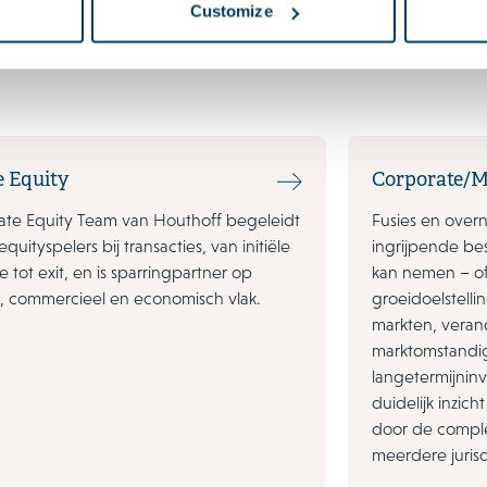
Customize
e Equity
Corporate/
vate Equity Team van Houthoff begeleidt
Fusies en over
equityspelers bij transacties, van initiële
ingrijpende be
ie tot exit, en is sparringpartner op
kan nemen – of
ch, commercieel en economisch vlak.
groeidoelstelli
markten, vera
marktomstandi
langetermijnin
duidelijk inzic
door de comple
meerdere jurisd