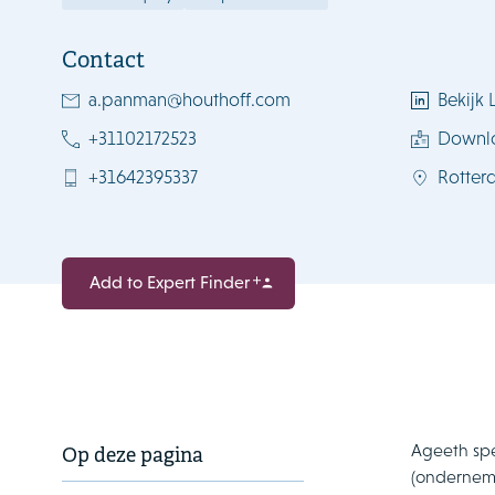
Contact
a.panman@houthoff.com
Bekijk 
+31102172523
Downl
+31642395337
Rotter
Add to Expert Finder
Ageeth spe
Op deze pagina
(ondernemi