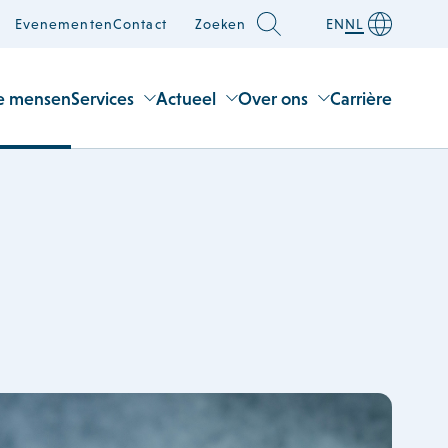
Evenementen
Contact
Zoeken
EN
NL
e mensen
Services
Actueel
Over ons
Carrière