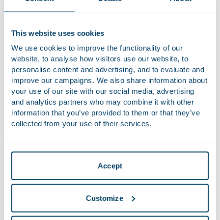
compensatie is op het vlak van die essentiële
arbeidsvoorwaarden.
This website uses cookies
Tijdelijke arbeidsovereenkomsten
We use cookies to improve the functionality of our
In het conceptwetsvoorstel werd voorgesteld om de
website, to analyse how visitors use our website, to
tussenpoos van zes maanden in arbeidsovereenkomsten
personalise content and advertising, and to evaluate and
voor bepaalde tijd te vervangen door een administratieve
improve our campaigns. We also share information about
vervaltermijn van 60 maanden (vijf jaar). Binnen deze termijn
your use of our site with our social media, advertising
and analytics partners who may combine it with other
mag een werkgever geen nieuwe arbeidsovereenkomst
information that you’ve provided to them or that they’ve
voor bepaalde tijd aangaan met een werknemer indien de
collected from your use of their services.
keten van drie overeenkomsten of (bij een kleiner aantal) de
duur van 36 maanden is overschreden. Een
arbeidsovereenkomst voor bepaalde tijd die toch binnen
die termijn wordt aangeboden converteert van rechtswege
Accept
naar een arbeidsovereenkomst voor onbepaalde tijd.
Ondanks de uitgebreide kritiek op het voorstel heeft de
Customize
regering besloten deze wijziging onveranderd door te
voeren. Uit onderzoek blijkt namelijk dat werknemers vaak