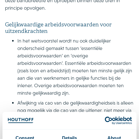
deze bandbreedte en oproepen binnen deze uren in
principe opvolgen.
Gelijkwaardige arbeidsvoorwaarden voor
uitzendkrachten
In het wetsvoorstel wordt nu ook duidelijker
onderscheid gemaakt tussen ‘essentiële
arbeidsvoorwaarden’ en ‘overige
arbeidsvoorwaarden’. Essentiële arbeidsvoorwaarden
(zoals loon en arbeidstijd) moeten ten minste gelijk zijn
aan die van werknemers in gelijke functies bij de
inlener. Overige arbeidsvoorwaarden moeten ten
minste gelijkwaardig zijn.
Afwijking via cao van de gelijkwaardigheidseis is alleen
nog mogelijk via de cao van de uitlener, niet meer via
de cao van de inlener. Ook wordt in de wet
vastgelegd dat als bij cao wordt afgeweken van
essentiële arbeidsvoorwaarden, dit alleen mag als er
Consent
Details
About