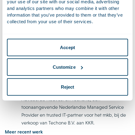
your use of our site with our social media, advertising
versterkt Bent Pixels zijn aanwezigheid in Europa en
and analytics partners who may combine it with other
breidt het zijn capaciteiten op het gebied van
information that you’ve provided to them or that they’ve
brand partnerships en creator-led marketing verder
collected from your use of their services.
uit.
Adviseerde en vertegenwoordigde Avego
Healthcare Capital Fund II, L.P., een Amerikaanse
Accept
healthcare-investeerder, bij een financieringsronde
van EUR 25 miljoen in myTomorrows, een in
Amsterdam gevestigd healthtechbedrijf dat
Customize
patiënten, artsen, onderzoekscentra en biopharma-
partners verbindt voor versnelde toegang tot
Reject
geneesmiddelen in ontwikkeling.
Adviseerde Nedvest en Techone, een
toonaangevende Nederlandse Managed Service
Provider en trusted IT-partner voor het mkb, bij de
verkoop van Techone B.V. aan KKR.
Meer recent werk