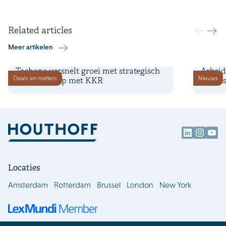
Related articles
Meer artikelen
19 november 2025
7 august
Techone versnelt groei met strategisch
Arbeid
Deals en matters
Nieuws
partnerschap met KKR
Waar s
Locaties
Amsterdam
Rotterdam
Brussel
London
New York