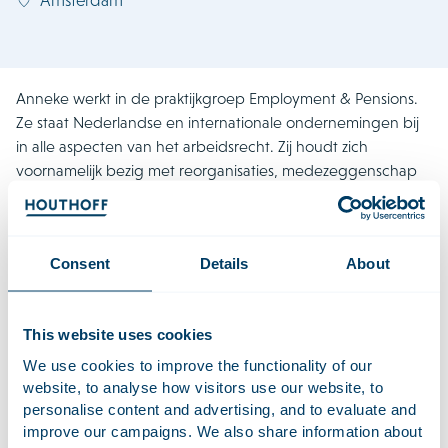
Anneke werkt in de praktijkgroep Employment & Pensions.
Ze staat Nederlandse en internationale ondernemingen bij
in alle aspecten van het arbeidsrecht. Zij houdt zich
voornamelijk bezig met reorganisaties, medezeggenschap
en arbeidsgerelateerde aspecten van transacties. Anneke is
eerder werkzaam geweest op de Banking & Finance praktijk
van Houthoff.
Consent
Details
About
Recent Werk
This website uses cookies
Adviseerde, Bent Pixels, samen met Faegre Drinker,
We use cookies to improve the functionality of our
Bent Pixels bij de overname van Sunny State
website, to analyse how visitors use our website, to
Agency, een in Nederland gevestigde influencer-
personalise content and advertising, and to evaluate and
improve our campaigns. We also share information about
en creator marketing agency. Met deze transactie