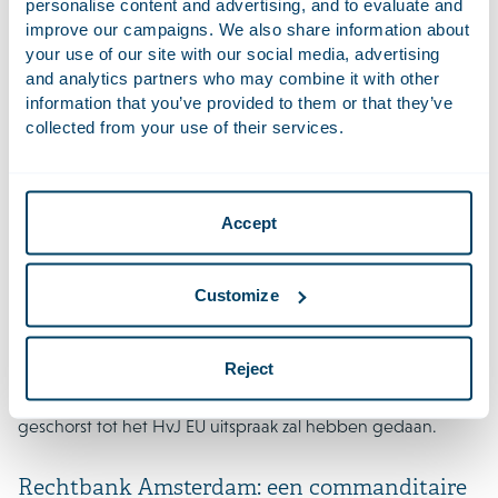
personalise content and advertising, and to evaluate and
naar schatting miljoenen accounthouders van Amazon in
improve our campaigns. We also share information about
Nederland zijn getroffen. De rechtbank heeft de
your use of our site with our social media, advertising
and analytics partners who may combine it with other
prejudiciële vragen gesteld om antwoord te krijgen op de
information that you’ve provided to them or that they’ve
vraag of de Nederlandse wetgeving (WAMCA) aanvullende
collected from your use of their services.
ontvankelijkheidseisen kan opleggen – zoals
representativiteit, soortgelijkheid van belangen, en een
track record op het gebied van gegevensbescherming –
aan organisaties die collectieve AVG-vorderingen instellen,
Accept
en of die vorderingen ook zonder expliciet gegeven
opdracht van elke betrokkene kunnen worden voortgezet,
gezien het Nederlandse opt-outsysteem. De antwoorden
Customize
van het HvJ EU zijn van cruciaal belang voor de toekomst
van collectief verhaal bij schendingen van
Reject
gegevensbeschermingsregels in Nederland en kunnen in
de gehele EU bredere gevolgen hebben. Het geding is
geschorst tot het HvJ EU uitspraak zal hebben gedaan.
Rechtbank Amsterdam: een commanditaire