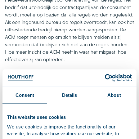
bedrijf dat uiteindelijk de contractspartij van de consument
wordt, moet erop toezien dat alle regels worden nageleefd.
Als een ingehuurd bureau de regels overtreedt, kan ook het
uitbestedende bedrijf hierop worden aangesproken. De
ACM roept mensen op om zich te blijven melden als zij
vermoeden dat bedrijven zich niet aan de regels houden.
Hoe meer inzicht de ACM heeft in waar het misgaat, hoe
effectiever zij kan optreden.
Rechtbank Rotterdam stelt prejudiciële
vragen aan het Europees Hof van Justitie
over de verhouding tussen WAMCA en AVG
Consent
Details
About
In een
collectieve vordering
die door Stichting Data
Bescherming Nederland (SDBN) tegen Amazon is ingesteld,
heeft de rechtbank Rotterdam prejudiciële vragen gesteld
This website uses cookies
aan het Hof van Justitie van de Europese Unie (HvJ EU). De
We use cookies to improve the functionality of our
vragen, die op 23 juli 2025 zijn doorverwezen, hebben
website, to analyse how visitors use our website, to
betrekking op vermeende AVG-schendingen waardoor