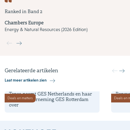
Ranked in Band 2
Chambers Europe
Energy & Natural Resources (2026 Edition)
Use the previous and next buttons to navigate through the slide
Gerelateerde artikelen
Laat meer artikelen zien
11 juli 2025
13 febru
Tepsa neemt GES Netherlands en haar
Renewi
Deals en matters
Deals en m
dochteronderneming GES Rotterdam
overe
over