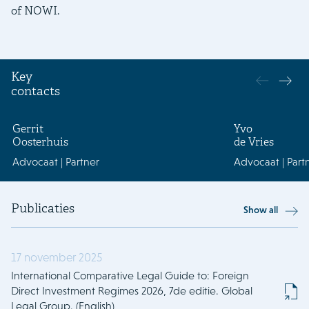
of NOWI.
gl
in
Key
contacts
Gerrit
Yvo
Oosterhuis
de Vries
Advocaat | Partner
Advocaat | Part
Publicaties
Show all
17 november 2025
International Comparative Legal Guide to: Foreign
Direct Investment Regimes 2026, 7de editie. Global
Legal Group. (English)