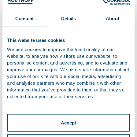
toepassingen die van economisch en strategisch belang zijn
voor Nederland.
Consent
Details
About
Sensitieve en zeer sensitieve technologieën
Sensitieve en zeer sensitieve technologieën zijn onder meer
This website uses cookies
producten voor tweeërlei gebruik (bijlage I bij de Europese
We use cookies to improve the functionality of our
Verordening producten voor tweeërlei gebruik (
EU
website, to analyse how visitors use our website, to
2021/821
)), de EU-lijst van militaire goederen (
2020/C 85/01
)
personalise content and advertising, and to evaluate and
en kwantummechanica, halfgeleidertechnologieën
improve our campaigns. We also share information about
(productiekennis, industriële productiemiddelen en
your use of our site with our social media, advertising
ontwerpsoftware), high assurance-technologieën en
and analytics partners who may combine it with other
fotonica.
information that you’ve provided to them or that they’ve
collected from your use of their services.
Mijnbouw, aardgas, telecommunicatie en
elektriciteit
Voor de sectoren mijnbouw, aardgas, telecommunicatie en
Accept
elektriciteit bestaat er reeds sectorale regelgeving op het
gebied van FDI-meldingen.