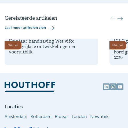
Gerelateerde artikelen
Laat meer artikelen zien
9 juni 2026
4 decem
Drie jaar handhaving Wet vifo:
ICLG p
Nieuws
Nieuws
belangrijkste ontwikkelingen en
Compar
vooruitblik
Foreig
2026
Locaties
Amsterdam
Rotterdam
Brussel
London
New York