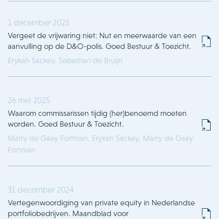
1 december 2025
Vergeet de vrijwaring niet: Nut en meerwaarde van een
aanvulling op de D&O-polis. Goed Bestuur & Toezicht.
Erykah Sackey,
Sebastian de Bruijn
26 mei 2025
Waarom commissarissen tijdig (her)benoemd moeten
worden. Goed Bestuur & Toezicht.
Marry de Gaay Fortman,
Erykah Sackey,
Marry de Gaay
Fortman
31 december 2024
Vertegenwoordiging van private equity in Nederlandse
portfoliobedrijven. Maandblad voor