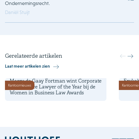
Ondernemingsrecht.
Daniël Stuijt
Gerelateerde artikelen
Laat meer artikelen zien
26 juni 2026
4 maart
Marry de Gaay Fortman wint Corporate
Erykah
Kantoornieuws
Kantoorni
Governance Lawyer of the Year bij de
Upcomi
Women in Business Law Awards