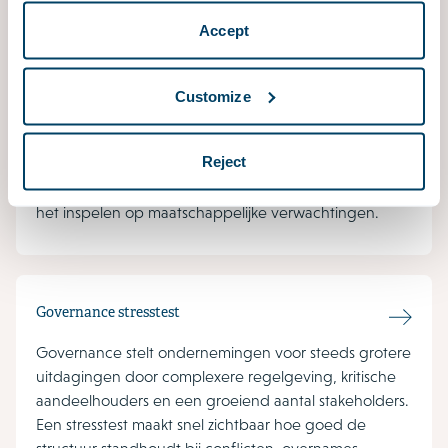
level
Accept
Crisis- en reputatiemanagement is een belangrijk
onderdeel van het takenpakket van commissarissen en
toezichthouders. Het vestigen en behouden van een
Customize
sterke reputatie is essentieel voor het opbouwen van
vertrouwen bij stakeholders, het aantrekken van talent
Reject
en het bevorderen van duurzame relaties. Het sluit
ook aan bij het belang van omgevingsgerichtheid en
het inspelen op maatschappelijke verwachtingen.
Governance stresstest
Governance stelt ondernemingen voor steeds grotere
uitdagingen door complexere regelgeving, kritische
aandeelhouders en een groeiend aantal stakeholders.
Een stresstest maakt snel zichtbaar hoe goed de