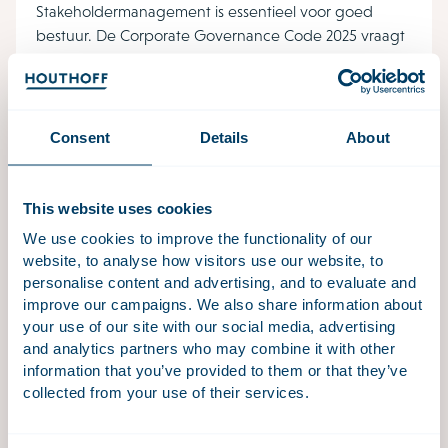
Stakeholdermanagement is essentieel voor goed
bestuur. De Corporate Governance Code 2025 vraagt
om actieve betrokkenheid van stakeholders bij
duurzame en maatschappelijk verantwoorde
besluitvorming.
Consent
Details
About
This website uses cookies
Intensivering toezicht
We use cookies to improve the functionality of our
In Nederland zijn de rollen en verantwoordelijkheden
website, to analyse how visitors use our website, to
van bestuurders en commissarissen wettelijk
personalise content and advertising, and to evaluate and
vastgelegd, wat een duidelijke formele scheiding van
improve our campaigns. We also share information about
taken oplevert. Toch blijkt in de praktijk dat effectieve
your use of our site with our social media, advertising
governance verder gaat dan deze kaders.
and analytics partners who may combine it with other
information that you’ve provided to them or that they’ve
collected from your use of their services.
Reputatie- en crisismanagement op boardroom