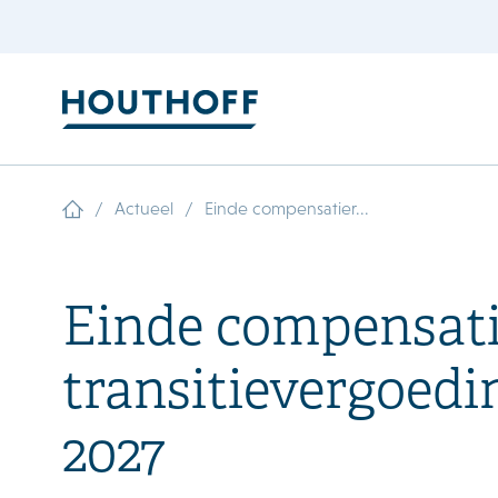
/
/
Actueel
Einde compensatier...
Einde compensati
transitievergoedi
2027