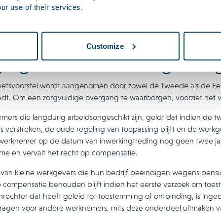
ur use of their services.
 bestaande compensatiemogelijkheid heeft geoordeeld dat een
 van een slapend dienstverband onder toekenning van de transit
dat dit naar verwachting invloed zal hebben op de invulling en r
Customize
angsrecht en inwerkingtredin
wetsvoorstel wordt aangenomen door zowel de Tweede als de Eers
edt. Om een zorgvuldige overgang te waarborgen, voorziet het v
mers die langdurig arbeidsongeschikt zijn, geldt dat indien de t
7 is verstreken, de oude regeling van toepassing blijft en de w
werknemer op de datum van inwerkingtreding nog geen twee jaar
me en vervalt het recht op compensatie.
 van kleine werkgevers die hun bedrijf beëindigen wegens pensio
p compensatie behouden blijft indien het eerste verzoek om toe
nrechter dat heeft geleid tot toestemming of ontbinding, is inged
ragen voor andere werknemers, mits deze onderdeel uitmaken va