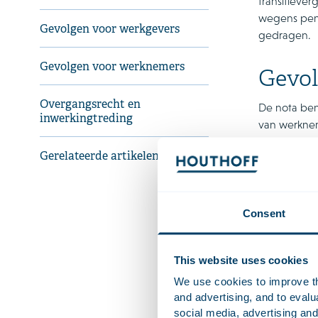
transitieve
wegens pens
Gevolgen voor werkgevers
gedragen.
Gevolgen voor werknemers
Gevol
Overgangsrecht en
De nota ben
inwerkingtreding
van werknem
arbeidsonge
Gerelateerde artikelen
Wel worden 
arbeidsover
Dit kan lei
Consent
zonder dat a
dienstverban
This website uses cookies
De regering
We use cookies to improve the
Daarbij wor
and advertising, and to eval
arbeidsover
social media, advertising and
grond van g