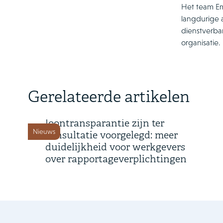
Het team Em
langdurige 
dienstverba
organisatie.
7 augustus 2026
Gerelateerde artikelen
Besluit en Regeling
loontransparantie zijn ter
Nieuws
consultatie voorgelegd: meer
duidelijkheid voor werkgevers
over rapportageverplichtingen