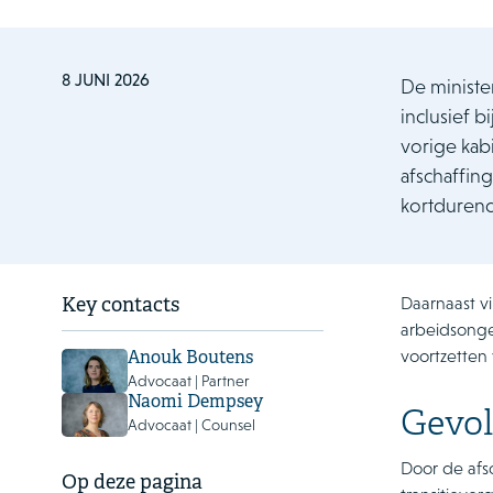
8 JUNI 2026
De ministe
inclusief b
vorige kab
afschaffin
kortdurend
Daarnaast vi
Key contacts
arbeidsonge
voortzetten
Anouk Boutens
Advocaat | Partner
Naomi Dempsey
Gevol
Advocaat | Counsel
Door de afs
Op deze pagina