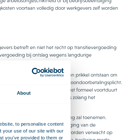
ge arbeidsongeschiktheid of bij bedrijfsbeëindiging
kosten voortaan volledig door werkgevers zelf worden
vers betreft en niet het recht op transitievergoeding
vergoeding bij ontslag wegens langdurige
 de ondernemer.
r worden gecompenseerd, kan een prikkel ontstaan om
e beëindigen na afloop van de loondoorbetalingsplicht.
, waarbij de arbeidsovereenkomst formeel voortduurt
About
ansitievergoeding verschuldigd is zolang het
e dienstverbanden na de afschaffing zal toenemen.
ebsite, to personalise content
gelegd om te bepalen of beëindiging van de
your use of our site with our
 dit kader van een werkgever mag worden verwacht op
at you’ve provided to them or
levant dat de Hoge Raad in de
Xella-beslissing
mede