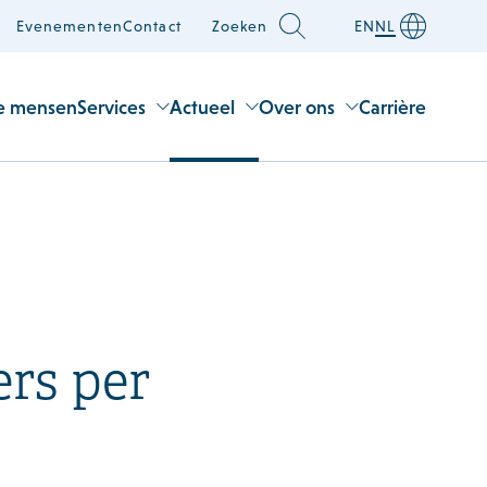
Evenementen
Contact
Zoeken
EN
NL
e mensen
Services
Actueel
Over ons
Carrière
ers per