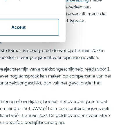
 werkgever in beginsel moet meewerken aan
ievergoeding. Nu die compensatie vervalt, merkt de
eikwijdte van deze norm in de rechtspraak.
Accept
g
te Kamer, is beoogd dat de wet op 1 januari 2027 in
oorstel in overgangsrecht voor lopende gevallen.
weejaarstermijn van arbeidsongeschiktheid reeds vóór 1
erkgever nog aanspraak kan maken op compensatie van het
 arbeidsongeschikt, dan valt het geval onder het
nering of overlijden, bepaalt het overgangsrecht dat
stemming bij het UWV of het eerste ontbindingsverzoek
iend vóór 1 januari 2027. Dit geldt eveneens voor latere
n dezelfde bedrijfsbeëindiging.