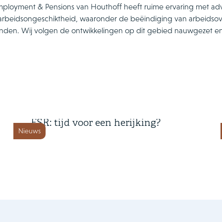
ployment & Pensions van Houthoff heeft ruime ervaring met advi
arbeidsongeschiktheid, waaronder de beëindiging van arbeidso
nden. Wij volgen de ontwikkelingen op dit gebied nauwgezet e
6 augustus 2026
Drie jaar handhaving van de
FSR: tijd voor een herijking?
Nieuws