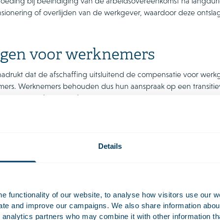
rgoeding bij beëindiging van de arbeidsovereenkomst na langduri
ionering of overlijden van de werkgever, waardoor deze ontslag
gen voor werknemers
adrukt dat de afschaffing uitsluitend de compensatie voor werkge
ers. Werknemers behouden dus hun aanspraak op een transitie
schiktheid of bij bedrijfsbeëindiging wegens pensionering van
indirecte gevolgen onderkend. Doordat werkgevers niet lange
eenkomsten met langdurig arbeidsongeschikte werknemers niet t
den tot (een toename van) zogenoemde slapende dienstverbanden
Details
rbeid wordt verricht of loon wordt betaald, en zonder dat een tr
d niet eindigt.
 acht het moeilijk te voorspellen in hoeverre het aantal slapend
 functionality of our website, to analyse how visitors use our w
dt de verantwoordelijkheid primair bij werkgever en werknemer 
uate and improve our campaigns. We also share information about 
eenkomst wenselijk is. De uiteindelijke beoordeling van wat in
 analytics partners who may combine it with other information th
oed werkgeverschap, blijft aan de rechter. In dat verband is re