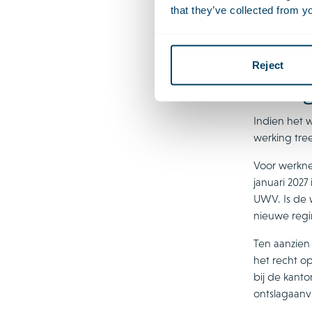
that they’ve collected from yo
vanwege de
beëindiging
regering op 
Reject
Overg
Indien het 
werking tre
Voor werkne
januari 202
UWV. Is de 
nieuwe regi
Ten aanzien
het recht o
bij de kanto
ontslagaanv